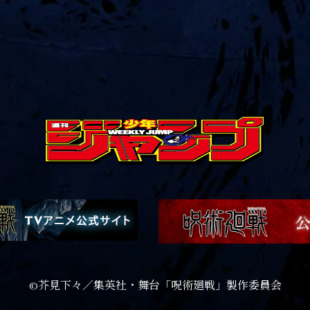
©︎芥見下々／集英社・舞台「呪術廻戦」製作委員会