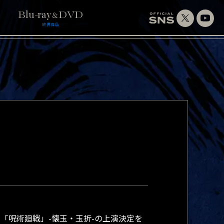
Blu-ray
DVD
＆
映像商品
作、舞台「呪術廻戦」-懐玉・玉折-の上演決定を