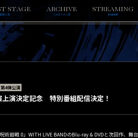
ST STAGE
ARCHIVE
STREAMING
最新公演
これまでの公演
配信情報
 第4弾公演
演上演決定記念 特別番組配信決定！
廻戦 0」WITH LIVE BANDのBlu-ray & DVDと次回